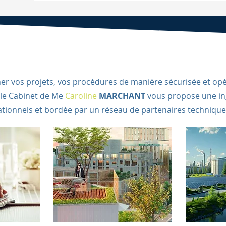
 vos projets, vos procédures de manière sécurisée et opé
 le Cabinet de
Me
Caroline
MARCHANT
vous propose une ing
ationnels et bordée par un réseau de partenaires techniques