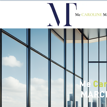
Me
Car
MARC