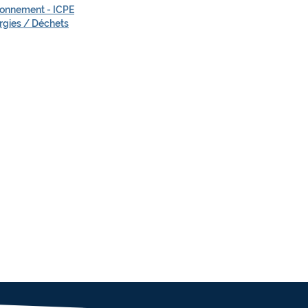
ronnement - ICPE
rgies / Déchets