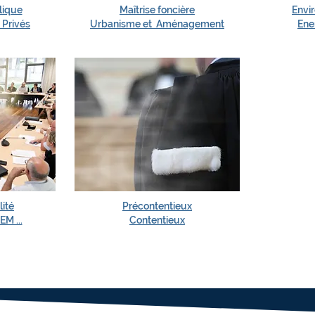
ique
Maîtrise foncière
Envi
 Privés
Urbanisme et Aménagement
Ene
ité
Précontentieux
M ...
Contentieux