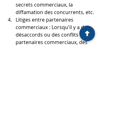
secrets commerciaux, la 
diffamation des concurrents, etc.
Litiges entre partenaires 
commerciaux : Lorsqu'il y a des 
désaccords ou des conflits entre 
partenaires commerciaux, des 
litiges peuvent surgir, par 
exemple sur la répartition des 
bénéfices, les décisions 
stratégiques, les responsabilités 
contractuelles, etc.
Litiges liés aux transactions 
financières : Ces litiges 
impliquent des questions de 
fraude, d'escroquerie, de non-
paiement ou de non-respect des 
conditions de financement, 
notamment dans le domaine du 
commerce international.