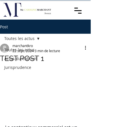
Post
Toutes les actus
marchantkro
Toutes les actus
22 sept. 2024
3 min de lecture
TEST POST 1
Actus du Cabinet
Jurisprudence