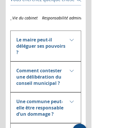
Vie du cabinet
Responsabilité administrative
Le maire peut-il
déléguer ses pouvoirs
?
Oui, le maire peut déléguer
Comment contester
certaines compétences à ses
une délibération du
adjoints ou conseillers
conseil municipal ?
municipaux. Le Cabinet de Me
MARCHANT veille à la légalité
Toute délibération illégale peut
et la conformité des
Une commune peut-
être attaquée devant le tribunal
délégations.
elle être responsable
administratif dans les deux
d’un dommage ?
mois. Le Cabinet de Me
MARCHANT intervient pour
Oui, notamment en cas de