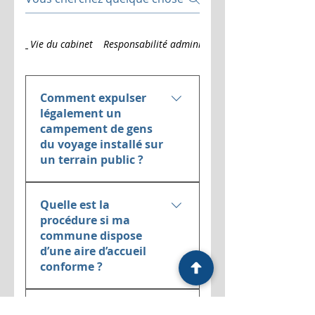
Vie du cabinet
Responsabilité administrative
Comment expulser
légalement un
campement de gens
du voyage installé sur
un terrain public ?
L’expulsion d’un campement
Quelle est la
illégal de gens du voyage est
procédure si ma
strictement encadrée par la loi
commune dispose
du 5 juillet 2000 dite loi Besson.
d’une aire d’accueil
Elle dépend principalement de
conforme ?
la situation de la commune : Si
la commune dispose d’une aire
Lorsque la commune ou son
d’accueil conforme au schéma
Et si la commune n’a
intercommunalité a respecté